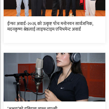
ईन्फा अवार्ड-२०२६ को उत्कृष्ट पाँच मनोनयन सार्वजनिक,
मदनकृष्ण श्रेष्ठलाई लाइफटाइम एचिभमेन्ट अवार्ड
‘अक्षरा’को डबिङमा व्यस्त न्यान्सी