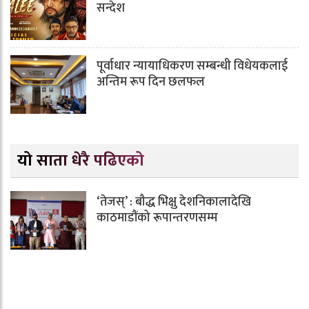
सन्देश
पूर्वाधार न्यायाधिकरण सम्बन्धी विधेयकलाई
अन्तिम रूप दिन छलफल
यो साता धेरै पढिएको
‘तेजस्’ : बौद्ध भिक्षु देशनिकालादेखि
काठमाडौंको रूपान्तरणसम्म