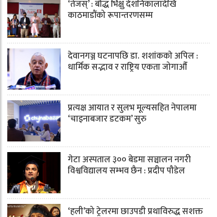
‘तेजस्’ : बौद्ध भिक्षु देशनिकालादेखि
काठमाडौंको रूपान्तरणसम्म
देवानगञ्ज घटनापछि डा. शशांककाे अपिल :
धार्मिक सद्भाव र राष्ट्रिय एकता जोगाऔँ
प्रत्यक्ष आयात र सुलभ मूल्यसहित नेपालमा
‘चाइनाबजार डटकम’ सुरु
गेटा अस्पताल ३०० बेडमा सञ्चालन नगरी
विश्वविद्यालय सम्भव छैन : प्रदीप पौडेल
‘हली’को ट्रेलरमा छाउपडी प्रथाविरुद्ध सशक्त