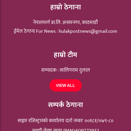
हाम्रो ठेगाना
नेपालमार्ग प्रा.लि. अनामनगर, काठमाडौं
ईमेल ठेगाना For News :
hulakpostnews@gmail.com
हाम्रो टीम
सम्पादक : सालिगराम दुलाल
VIEW ALL
सम्पर्क ठेगाना
सञ्चार रजिस्ट्रारकाे कार्यालय दर्ता नम्वरः ००१८१/०७९-८०
स्थायी लेखा नम्वर (PAN):609773932