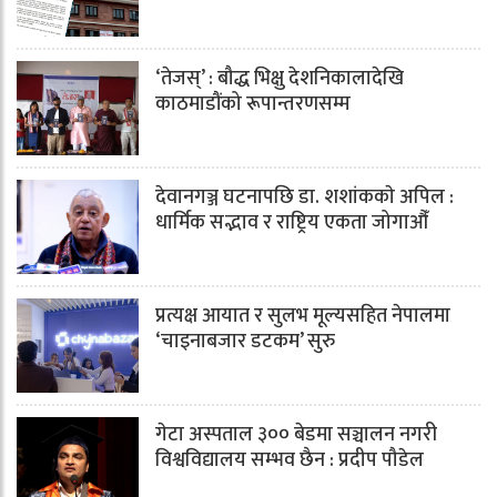
‘तेजस्’ : बौद्ध भिक्षु देशनिकालादेखि
काठमाडौंको रूपान्तरणसम्म
देवानगञ्ज घटनापछि डा. शशांककाे अपिल :
धार्मिक सद्भाव र राष्ट्रिय एकता जोगाऔँ
प्रत्यक्ष आयात र सुलभ मूल्यसहित नेपालमा
‘चाइनाबजार डटकम’ सुरु
गेटा अस्पताल ३०० बेडमा सञ्चालन नगरी
विश्वविद्यालय सम्भव छैन : प्रदीप पौडेल