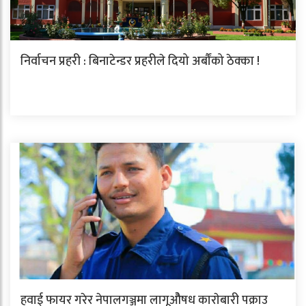
निर्वाचन प्रहरी : बिनाटेन्डर प्रहरीले दियो अर्बौंको ठेक्का !
हवाई फायर गरेर नेपालगञ्जमा लागूओैषध काराेबारी पक्राउ