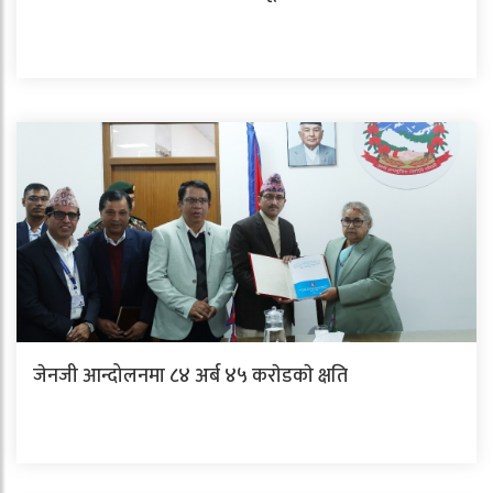
जेनजी आन्दोलनमा ८४ अर्ब ४५ कराेडकाे क्षति