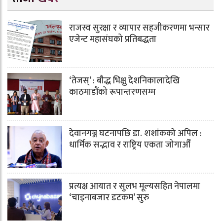
राजस्व सुरक्षा र व्यापार सहजीकरणमा भन्सार
एजेन्ट महासंघको प्रतिबद्धता
‘तेजस्’ : बौद्ध भिक्षु देशनिकालादेखि
काठमाडौंको रूपान्तरणसम्म
देवानगञ्ज घटनापछि डा. शशांककाे अपिल :
धार्मिक सद्भाव र राष्ट्रिय एकता जोगाऔँ
प्रत्यक्ष आयात र सुलभ मूल्यसहित नेपालमा
‘चाइनाबजार डटकम’ सुरु