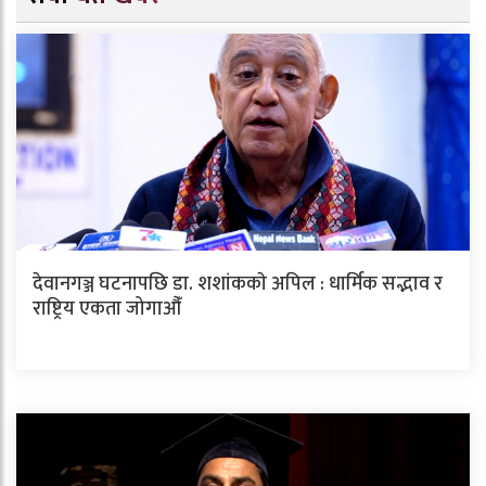
देवानगञ्ज घटनापछि डा. शशांककाे अपिल : धार्मिक सद्भाव र
राष्ट्रिय एकता जोगाऔँ