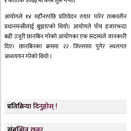
१ कात्तिक २०७३ मा काम शुरू गर्‍यो।
आयोगले १४ महीनापछि प्रतिवेदन तयार पारेर तत्कालीन
प्रधानमन्त्रीलाई बुझाएको थियो। आयोगले पाँच हजारभन्दा
बढी उजुरी छानबिन गरेको आयोगका एक सदस्यले जानकारी
दिए। छानबिनका क्रममा २२ जिल्लामा पुगेर स्थलगत
अध्यययन गरेको थियो ।
प्रतिक्रिया दिनुहोस् !
संबन्धित खबर