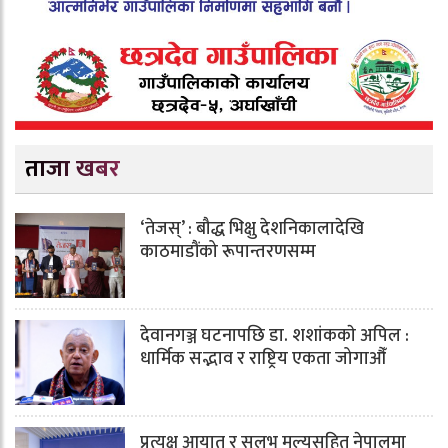
ताजा खबर
‘तेजस्’ : बौद्ध भिक्षु देशनिकालादेखि
काठमाडौंको रूपान्तरणसम्म
देवानगञ्ज घटनापछि डा. शशांककाे अपिल :
धार्मिक सद्भाव र राष्ट्रिय एकता जोगाऔँ
प्रत्यक्ष आयात र सुलभ मूल्यसहित नेपालमा