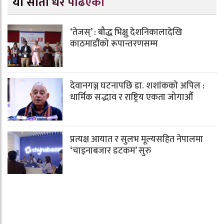
यो साता धेरै पढिएको
‘तेजस्’ : बौद्ध भिक्षु देशनिकालादेखि
काठमाडौंको रूपान्तरणसम्म
देवानगञ्ज घटनापछि डा. शशांककाे अपिल :
धार्मिक सद्भाव र राष्ट्रिय एकता जोगाऔँ
प्रत्यक्ष आयात र सुलभ मूल्यसहित नेपालमा
‘चाइनाबजार डटकम’ सुरु