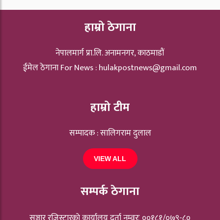
हाम्रो ठेगाना
नेपालमार्ग प्रा.लि. अनामनगर, काठमाडौं
ईमेल ठेगाना For News :
hulakpostnews@gmail.com
हाम्रो टीम
सम्पादक : सालिगराम दुलाल
VIEW ALL
सम्पर्क ठेगाना
सञ्चार रजिस्ट्रारकाे कार्यालय दर्ता नम्वरः ००१८१/०७९-८०