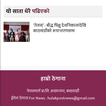
यो साता धेरै पढिएको
‘तेजस्’ : बौद्ध भिक्षु देशनिकालादेखि
काठमाडौंको रूपान्तरणसम्म
हाम्रो ठेगाना
नेपालमार्ग प्रा.लि. अनामनगर, काठमाडौं
ईमेल ठेगाना For News :
hulakpostnews@gmail.com