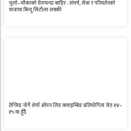
चुलो–चौकाको घेराभन्दा बाहिर : संघर्ष, सेवा र परिवर्तनको
यात्रामा बिन्दु सिटौला लक्की
तेन्जिङ नोर्गे शेर्पा ओपन लिड क्लाइम्बिङ प्रतियोगिता जेठ १४–
१५ मा हुँदै