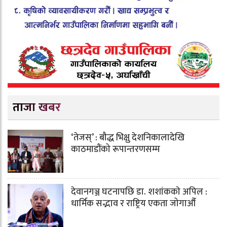
ताजा खबर
‘तेजस्’ : बौद्ध भिक्षु देशनिकालादेखि
काठमाडौंको रूपान्तरणसम्म
देवानगञ्ज घटनापछि डा. शशांककाे अपिल :
धार्मिक सद्भाव र राष्ट्रिय एकता जोगाऔँ