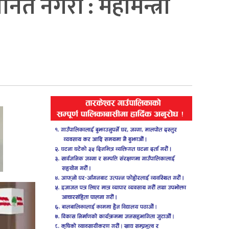
त नगरौं : महामन्त्री