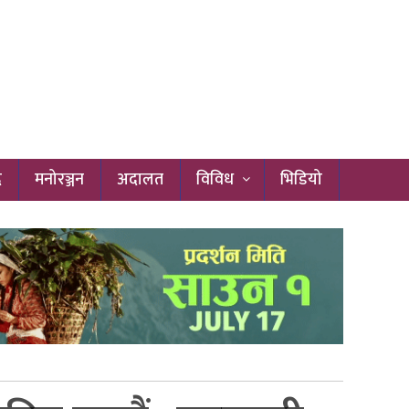
द
मनोरञ्जन
अदालत
विविध
भिडियो