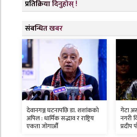
प्रतिक्रिया दिनुहोस् !
संबन्धित खबर
देवानगञ्ज घटनापछि डा. शशांककाे
गेटा अ
अपिल : धार्मिक सद्भाव र राष्ट्रिय
नगरी वि
एकता जोगाऔँ
प्रदीप 