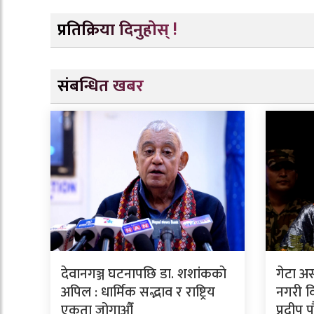
प्रतिक्रिया दिनुहोस् !
संबन्धित खबर
देवानगञ्ज घटनापछि डा. शशांककाे
गेटा अ
अपिल : धार्मिक सद्भाव र राष्ट्रिय
नगरी वि
एकता जोगाऔँ
प्रदीप 