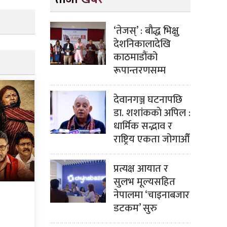
‘तेजस्’ : बौद्ध भिक्षु
देशनिकालादेखि
काठमाडौंको
रूपान्तरणसम्म
देवानगञ्ज घटनापछि
डा. शशांककाे अपिल :
धार्मिक सद्भाव र
राष्ट्रिय एकता जोगाऔँ
प्रत्यक्ष आयात र
सुलभ मूल्यसहित
नेपालमा ‘चाइनाबजार
डटकम’ सुरु