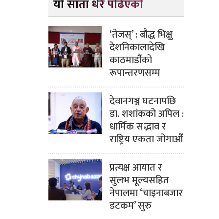
यो साता धेरै पढिएको
‘तेजस्’ : बौद्ध भिक्षु
देशनिकालादेखि
काठमाडौंको
रूपान्तरणसम्म
देवानगञ्ज घटनापछि
डा. शशांककाे अपिल :
धार्मिक सद्भाव र
राष्ट्रिय एकता जोगाऔँ
प्रत्यक्ष आयात र
सुलभ मूल्यसहित
नेपालमा ‘चाइनाबजार
डटकम’ सुरु