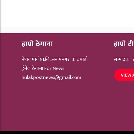
हाम्रो ठेगाना
हाम्रो ट
नेपालमार्ग प्रा.लि. अनामनगर, काठमाडौं
सम्पादक :
ईमेल ठेगाना For News :
VIEW 
hulakpostnews@gmail.com