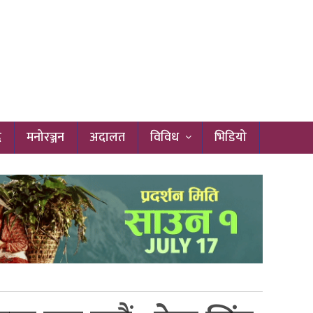
द
मनोरञ्जन
अदालत
विविध
भिडियो