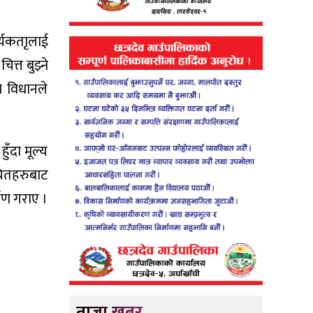
्यकताृलाई
ित्त बुझ्ने
अब विधानले
ुँदा मूल्य
चितहरुबाट
्षण गराए ।
ताजा खबर