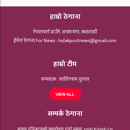
हाम्रो ठेगाना
नेपालमार्ग प्रा.लि. अनामनगर, काठमाडौं
ईमेल ठेगाना For News :
hulakpostnews@gmail.com
हाम्रो टीम
सम्पादक : सालिगराम दुलाल
VIEW ALL
सम्पर्क ठेगाना
सञ्चार रजिस्ट्रारकाे कार्यालय दर्ता नम्वरः ००१८१/०७९-८०