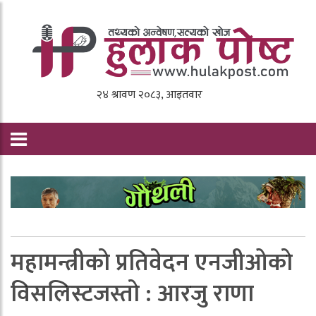
महामन्त्रीकाे प्रतिवेदन एनजीओकाे
विसलिस्टजस्ताे : आरजु राणा