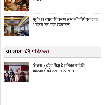
सन्देश
पूर्वाधार न्यायाधिकरण सम्बन्धी विधेयकलाई
अन्तिम रूप दिन छलफल
यो साता धेरै पढिएको
‘तेजस्’ : बौद्ध भिक्षु देशनिकालादेखि
काठमाडौंको रूपान्तरणसम्म