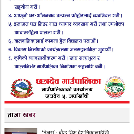
ताजा खबर
‘तेजस्’ : बौद्ध भिक्षु देशनिकालादेखि