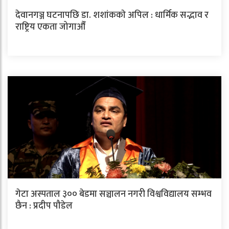
देवानगञ्ज घटनापछि डा. शशांककाे अपिल : धार्मिक सद्भाव र
राष्ट्रिय एकता जोगाऔँ
गेटा अस्पताल ३०० बेडमा सञ्चालन नगरी विश्वविद्यालय सम्भव
छैन : प्रदीप पौडेल