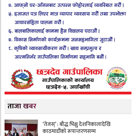
ताजा खबर
‘तेजस्’ : बौद्ध भिक्षु देशनिकालादेखि
काठमाडौंको रूपान्तरणसम्म