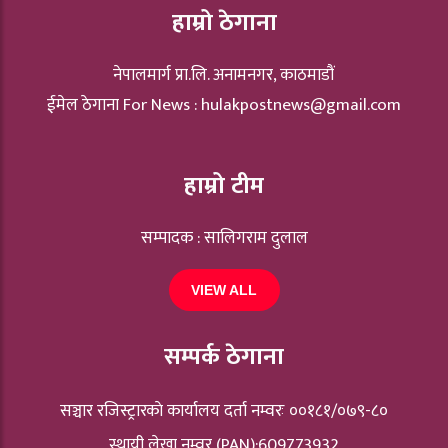
हाम्रो ठेगाना
नेपालमार्ग प्रा.लि. अनामनगर, काठमाडौं
ईमेल ठेगाना For News :
hulakpostnews@gmail.com
हाम्रो टीम
सम्पादक : सालिगराम दुलाल
VIEW ALL
सम्पर्क ठेगाना
सञ्चार रजिस्ट्रारकाे कार्यालय दर्ता नम्वरः ००१८१/०७९-८०
स्थायी लेखा नम्वर (PAN):609773932