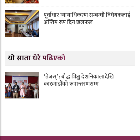
पूर्वाधार न्यायाधिकरण सम्बन्धी विधेयकलाई
अन्तिम रूप दिन छलफल
यो साता धेरै पढिएको
‘तेजस्’ : बौद्ध भिक्षु देशनिकालादेखि
काठमाडौंको रूपान्तरणसम्म