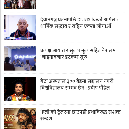
देवानगञ्ज घटनापछि डा. शशांककाे अपिल :
धार्मिक सद्भाव र राष्ट्रिय एकता जोगाऔँ
प्रत्यक्ष आयात र सुलभ मूल्यसहित नेपालमा
‘चाइनाबजार डटकम’ सुरु
गेटा अस्पताल ३०० बेडमा सञ्चालन नगरी
विश्वविद्यालय सम्भव छैन : प्रदीप पौडेल
‘हली’को ट्रेलरमा छाउपडी प्रथाविरुद्ध सशक्त
सन्देश