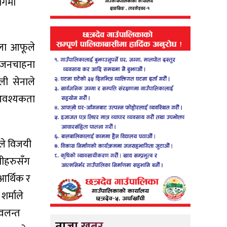
योगमा
ेला आफूले
े जनचाहना
ली सेनाले
 आवश्यकता
ले विजयी
्रीहरुसँग
आर्थिक र
शर्माले
्वलन्त
ताजा खबर