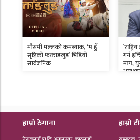
मौसमी मल्लको कमब्याक, ‘म हुँ
`राष्ट्
सृष्टिको फक्ताङलुङ’ भिडियो
गर्न इ
सार्वजनिक
माग, य
आवश्
हाम्रो ठेगाना
हाम्रो ट
नेपालमार्ग प्रा.लि. अनामनगर, काठमाडौं
सम्पादक :