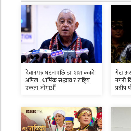
देवानगञ्ज घटनापछि डा. शशांककाे
गेटा अ
अपिल : धार्मिक सद्भाव र राष्ट्रिय
नगरी वि
एकता जोगाऔँ
प्रदीप 