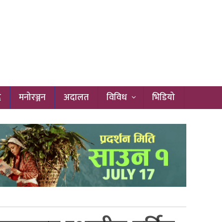
द
मनोरञ्जन
अदालत
विविध
भिडियो