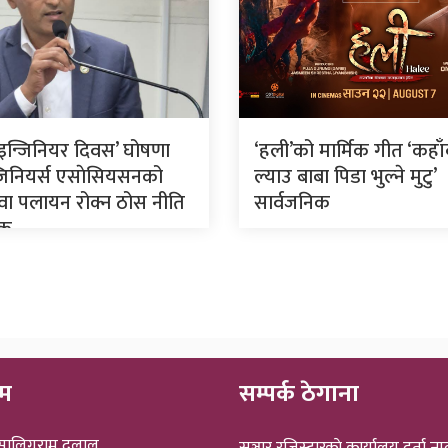
रिय इन्जिनियर दिवस’ घोषणा
‘हली’को मार्मिक गीत ‘कहा
न्जिनियर्स एसाेसियसनको
ल्याउ बाबा पिडा भुल्ने मुटु’
ुवा पलायन रोक्न ठोस नीति
सार्वजनिक
यक
ीम
सम्पर्क ठेगाना
 सालिगराम दुलाल
सञ्चार रजिस्ट्रारकाे कार्यालय दर्ता नम्