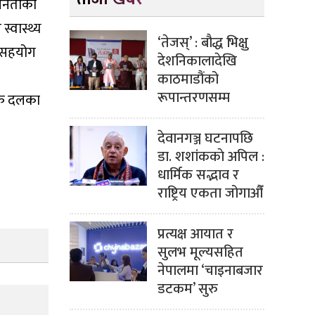
 जनताको
स्वास्थ्य
‘तेजस्’ : बौद्ध भिक्षु
ो सहयोग
देशनिकालादेखि
काठमाडौंको
रूपान्तरणसम्म
तिक दलका
देवानगञ्ज घटनापछि
डा. शशांककाे अपिल :
धार्मिक सद्भाव र
राष्ट्रिय एकता जोगाऔँ
प्रत्यक्ष आयात र
सुलभ मूल्यसहित
नेपालमा ‘चाइनाबजार
डटकम’ सुरु