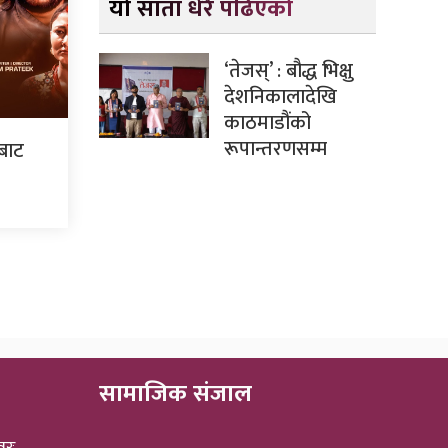
यो साता धेरै पढिएको
‘तेजस्’ : बौद्ध भिक्षु
देशनिकालादेखि
काठमाडौंको
रूपान्तरणसम्म
ँबाट
सामाजिक संजाल
वरः