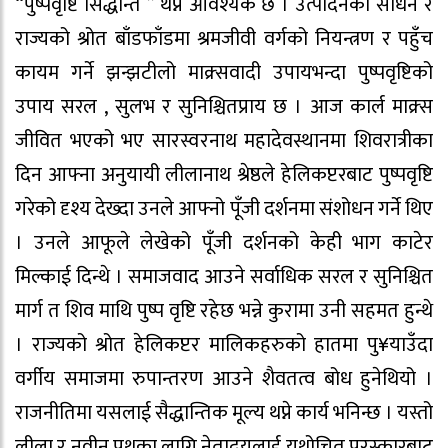
“पुष्पवृष्टि सिद्धान्त ” थप्न आवश्यक छ । उत्पादनको साधन र
राज्यको श्रोत बाँडफाँडमा श्रमजीवी वर्गको नियन्त्रण र पहुँच
कायम गर्ने झन्झटीलो माक्र्सवादी उपायभन्दा पुष्पवृष्टिको
उपाय सरल , सुलभ र सुनिश्चितप्राय छ । आज कार्ल माक्र्स
जीवित भएको भए सारस्वरनाथ महादेवस्थानमा शिवरात्रीका
दिन आफ्ना अनुयायी लीलानाथ श्रेष्ठले हेलिकप्टरबाट पुष्पवृष्टि
गरेको दृश्य देख्दा उनले आफ्नो पूँजी दर्शनमा संशोधन गर्ने थिए
। उनले आफूले लेखेको पूँजी दर्शनको केही भाग काटेर
मिल्काई दिन्थे । समाजवाद आउने सर्वाधिक सरल र सुनिश्चित
मार्ग त शिव माथि पुष्प वृष्टि रहेछ भन्ने कुरामा उनी सहमत हुन्थे
। राज्यको श्रोत हेलिकप्टर मालिकहरुको हातमा पु¥याउँदा
वर्गीय समाजमा रुपान्तरण आउने शैवतत्व बोध हुनेथियो ।
राजनीतिमा यसलाई सैद्धान्तिक मूल्य थप्ने कार्य भनिन्छ । यस्तो
लीला र नवीन पथका लागि नेताद्वयलाई यथोचित पुरस्कारबाट