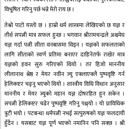
विभूषित गरिनु पर्छ भन्ने मेरो राय छ ।
तेश्रो पाटो यस्तो छ । हाम्रो धर्म शास्त्रमा लेखिएको छ यज्ञ र
तीर्थ सपत्नी मात्र सफल हुन्छ । भगवान श्रीरामचन्द्रले अश्वमेघ
यज्ञ गर्दा पत्नी सीता वनबासमा थिइन । यज्ञको सफलताको
लागि सीताको स्वर्ण प्रतिमा बनाएर दाहिनेतर्फ राखेर मात्र
यज्ञको हवन सुरु गरिएको थियो । तर हिजो माननीय
लीलानाथ श्रेष्ठ र मेयर नवीन ज्यु एक्लाएक्लै पुष्पवृष्टि गर्न
हेलिकप्टर चढ्नु भएको थियो । शास्त्रीय विधि विधान अनुसार
माननीय र मेयर ज्युको महान यज्ञ दोषरहित हुन सकेन ।
सपत्नी हेलिकप्टर चढेर पुष्पवृष्टि गरिनु पथ्र्यो । यो प्राविधिक
त्रुटी भयो । पटबन्धा धर्मपत्नी नभई सत्पुरुषको यज्ञ फलदायी
हुँदैन । यसबाट यज्ञ पूर्ण भएको नमानिन पनि सक्छ । श्री