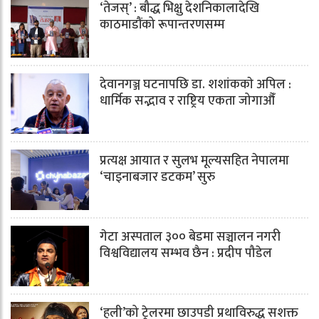
‘तेजस्’ : बौद्ध भिक्षु देशनिकालादेखि
काठमाडौंको रूपान्तरणसम्म
देवानगञ्ज घटनापछि डा. शशांककाे अपिल :
धार्मिक सद्भाव र राष्ट्रिय एकता जोगाऔँ
प्रत्यक्ष आयात र सुलभ मूल्यसहित नेपालमा
‘चाइनाबजार डटकम’ सुरु
गेटा अस्पताल ३०० बेडमा सञ्चालन नगरी
विश्वविद्यालय सम्भव छैन : प्रदीप पौडेल
‘हली’को ट्रेलरमा छाउपडी प्रथाविरुद्ध सशक्त