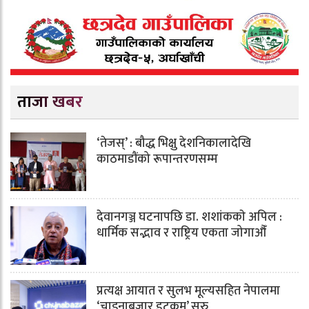
ताजा खबर
‘तेजस्’ : बौद्ध भिक्षु देशनिकालादेखि
काठमाडौंको रूपान्तरणसम्म
देवानगञ्ज घटनापछि डा. शशांककाे अपिल :
धार्मिक सद्भाव र राष्ट्रिय एकता जोगाऔँ
प्रत्यक्ष आयात र सुलभ मूल्यसहित नेपालमा
‘चाइनाबजार डटकम’ सुरु