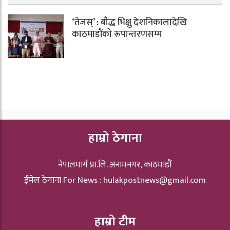
‘तेजस्’ : बौद्ध भिक्षु देशनिकालादेखि
काठमाडौंको रूपान्तरणसम्म
हाम्रो ठेगाना
नेपालमार्ग प्रा.लि. अनामनगर, काठमाडौं
ईमेल ठेगाना For News :
hulakpostnews@gmail.com
हाम्रो टीम