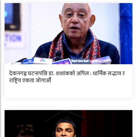
देवानगञ्ज घटनापछि डा. शशांककाे अपिल : धार्मिक सद्भाव र
राष्ट्रिय एकता जोगाऔँ