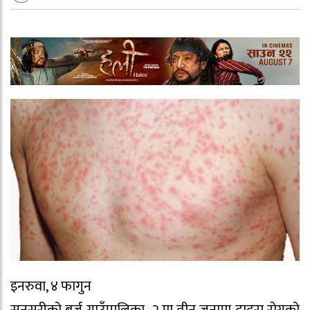
इनरुवा, ४ फागुन
सुनसरीको बर्जु गाउँपालिका–२ मा तीन जनामा दादुरा रोगको