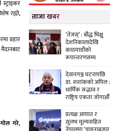
स्ट्राइकर
शेष रह्यो,
ताजा खबर
‘तेजस्’ : बौद्ध भिक्षु
रमा प्रहार
देशनिकालादेखि
 मैदानबाट
काठमाडौंको
रूपान्तरणसम्म
देवानगञ्ज घटनापछि
डा. शशांककाे अपिल :
धार्मिक सद्भाव र
राष्ट्रिय एकता जोगाऔँ
प्रत्यक्ष आयात र
सुलभ मूल्यसहित
गोल गरे,
नेपालमा ‘चाइनाबजार