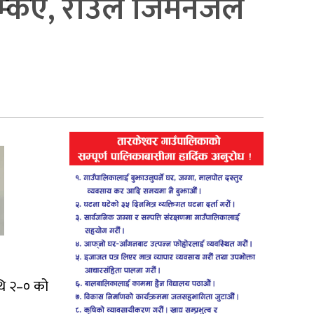
्किए, राउल जिमेनेजले
थि २–० को