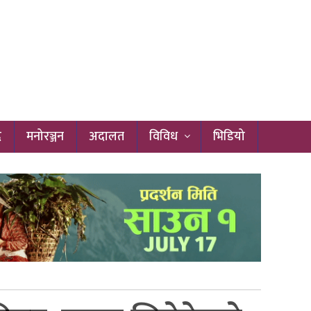
द
मनोरञ्जन
अदालत
विविध
भिडियो