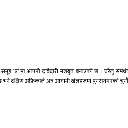
ले समूह ‘ए’ मा आफ्नो दाबेदारी मजबुत बनाएको छ । घरेलु समर
छ भने दक्षिण अफ्रिकाले अब आगामी खेलहरूमा पुनरागमनको चुन