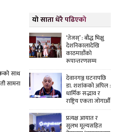
यो साता धेरै पढिएको
‘तेजस्’ : बौद्ध भिक्षु
देशनिकालादेखि
काठमाडौंको
रूपान्तरणसम्म
्थकको साथ
देवानगञ्ज घटनापछि
ौती सामना
डा. शशांककाे अपिल :
धार्मिक सद्भाव र
राष्ट्रिय एकता जोगाऔँ
प्रत्यक्ष आयात र
सुलभ मूल्यसहित