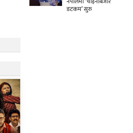
नेपालमा ‘चाइनाबजार
डटकम’ सुरु