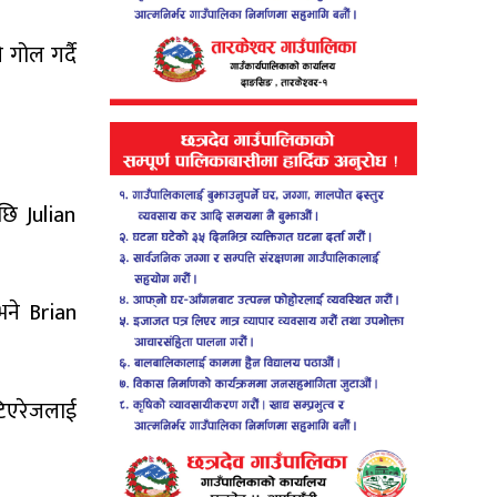
गोल गर्दै
छि Julian
भने Brian
टिएरेजलाई