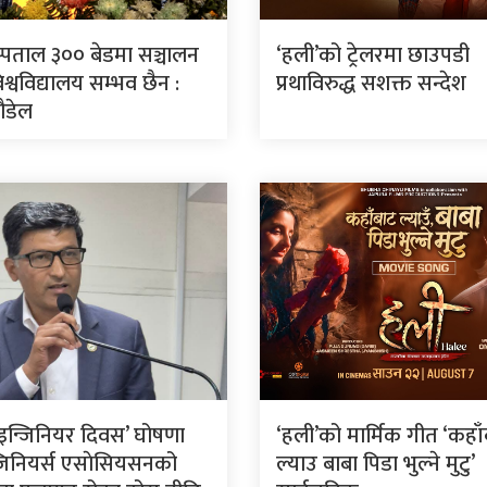
स्पताल ३०० बेडमा सञ्चालन
‘हली’को ट्रेलरमा छाउपडी
श्वविद्यालय सम्भव छैन :
प्रथाविरुद्ध सशक्त सन्देश
पौडेल
रिय इन्जिनियर दिवस’ घोषणा
‘हली’को मार्मिक गीत ‘कहा
न्जिनियर्स एसाेसियसनको
ल्याउ बाबा पिडा भुल्ने मुटु’