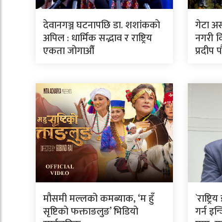
देवानगञ्ज घटनापछि डा. शशांककाे
गेटा अ
अपिल : धार्मिक सद्भाव र राष्ट्रिय
नगरी वि
एकता जोगाऔँ
प्रदीप 
मौसमी मल्लको कमब्याक, ‘म हुँ
`राष्ट्
सृष्टिको फक्ताङलुङ’ भिडियो
गर्न इ