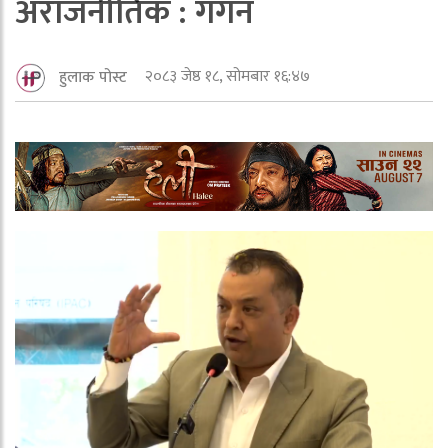
अराजनीतिक : गगन
२०८३ जेष्ठ १८, सोमबार १६:४७
हुलाक पोस्ट