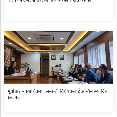
‘हली’को ट्रेलरमा छाउपडी प्रथाविरुद्ध सशक्त सन्देश
पूर्वाधार न्यायाधिकरण सम्बन्धी विधेयकलाई अन्तिम रूप दिन
छलफल