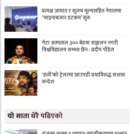
प्रत्यक्ष आयात र सुलभ मूल्यसहित नेपालमा
‘चाइनाबजार डटकम’ सुरु
गेटा अस्पताल ३०० बेडमा सञ्चालन नगरी
विश्वविद्यालय सम्भव छैन : प्रदीप पौडेल
‘हली’को ट्रेलरमा छाउपडी प्रथाविरुद्ध सशक्त
सन्देश
यो साता धेरै पढिएको
राजस्व सुरक्षा र व्यापार सहजीकरणमा भन्सार