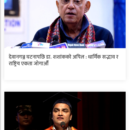
देवानगञ्ज घटनापछि डा. शशांककाे अपिल : धार्मिक सद्भाव र
राष्ट्रिय एकता जोगाऔँ