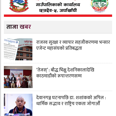
ताजा खबर
राजस्व सुरक्षा र व्यापार सहजीकरणमा भन्सार
एजेन्ट महासंघको प्रतिबद्धता
‘तेजस्’ : बौद्ध भिक्षु देशनिकालादेखि
काठमाडौंको रूपान्तरणसम्म
देवानगञ्ज घटनापछि डा. शशांककाे अपिल :
धार्मिक सद्भाव र राष्ट्रिय एकता जोगाऔँ