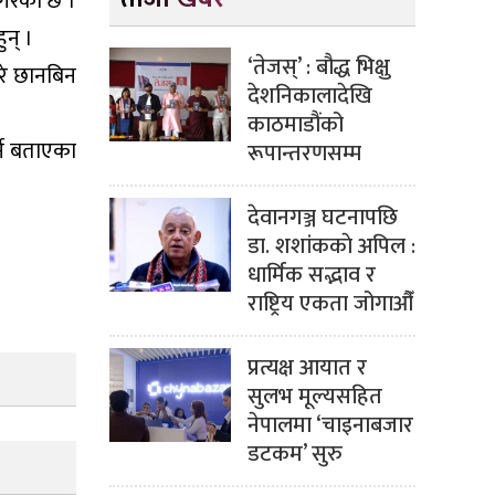
 गरेको छ ।
ुन् ।
‘तेजस्’ : बौद्ध भिक्षु
ारे छानबिन
देशनिकालादेखि
काठमाडौंको
ने बताएका
रूपान्तरणसम्म
देवानगञ्ज घटनापछि
डा. शशांककाे अपिल :
धार्मिक सद्भाव र
राष्ट्रिय एकता जोगाऔँ
प्रत्यक्ष आयात र
सुलभ मूल्यसहित
नेपालमा ‘चाइनाबजार
डटकम’ सुरु