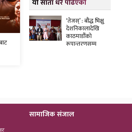
यो साता धेरै पढिएको
‘तेजस्’ : बौद्ध भिक्षु
देशनिकालादेखि
काठमाडौंको
ँबाट
रूपान्तरणसम्म
सामाजिक संजाल
वरः