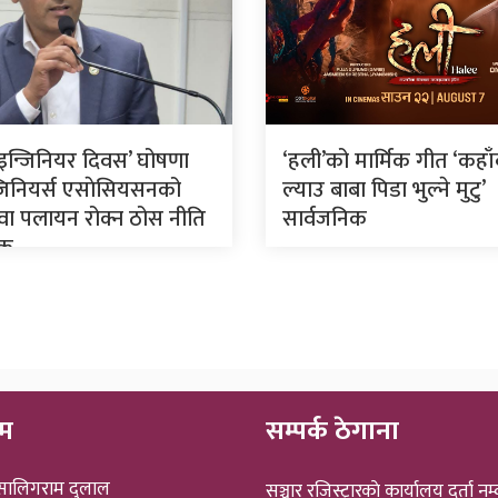
रिय इन्जिनियर दिवस’ घोषणा
‘हली’को मार्मिक गीत ‘कहा
न्जिनियर्स एसाेसियसनको
ल्याउ बाबा पिडा भुल्ने मुटु’
ुवा पलायन रोक्न ठोस नीति
सार्वजनिक
यक
ीम
सम्पर्क ठेगाना
 सालिगराम दुलाल
सञ्चार रजिस्ट्रारकाे कार्यालय दर्ता नम्