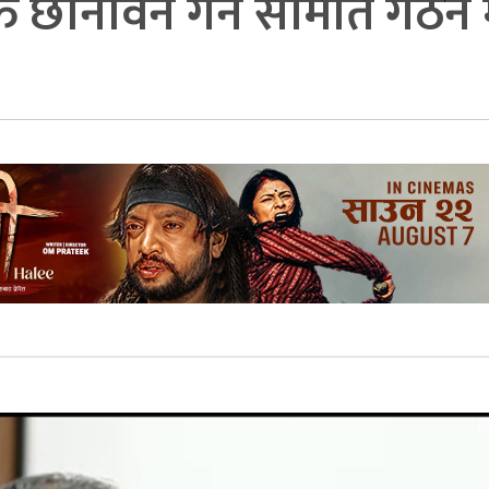
यक्ति छानविन गर्न समिति गठन