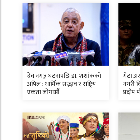
देवानगञ्ज घटनापछि डा. शशांककाे
गेटा अ
अपिल : धार्मिक सद्भाव र राष्ट्रिय
नगरी वि
एकता जोगाऔँ
प्रदीप 