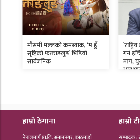
मौसमी मल्लको कमब्याक, ‘म हुँ
`राष्ट्
सृष्टिको फक्ताङलुङ’ भिडियो
गर्न इ
सार्वजनिक
माग, य
आवश्
हाम्रो ठेगाना
हाम्रो ट
नेपालमार्ग प्रा.लि. अनामनगर, काठमाडौं
सम्पादक :