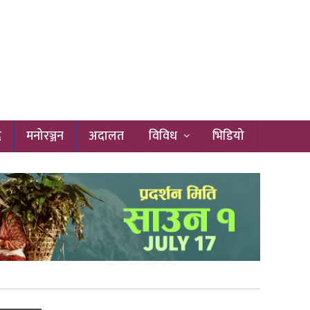
द
मनोरञ्जन
अदालत
विविध
भिडियो