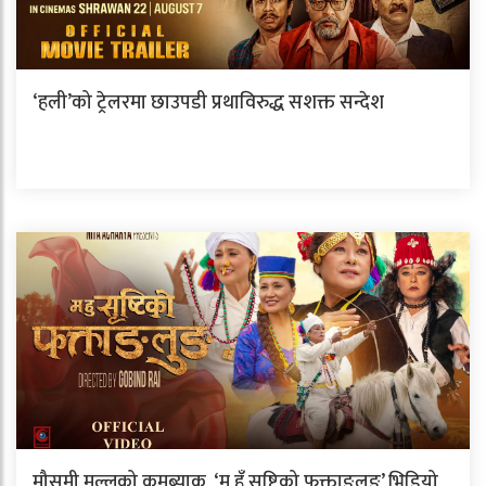
‘हली’को ट्रेलरमा छाउपडी प्रथाविरुद्ध सशक्त सन्देश
मौसमी मल्लको कमब्याक, ‘म हुँ सृष्टिको फक्ताङलुङ’ भिडियो