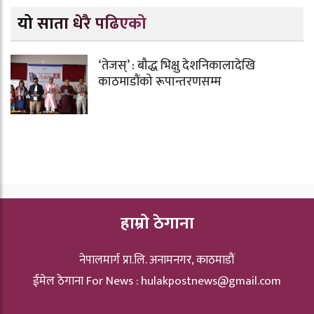
यो साता धेरै पढिएको
‘तेजस्’ : बौद्ध भिक्षु देशनिकालादेखि
काठमाडौंको रूपान्तरणसम्म
हाम्रो ठेगाना
नेपालमार्ग प्रा.लि. अनामनगर, काठमाडौं
ईमेल ठेगाना For News :
hulakpostnews@gmail.com