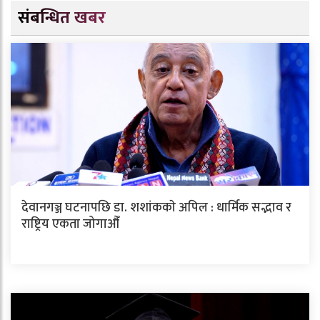
संबन्धित खबर
देवानगञ्ज घटनापछि डा. शशांककाे अपिल : धार्मिक सद्भाव र
राष्ट्रिय एकता जोगाऔँ