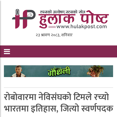
राेबाेवारमा नेविसंघको टिमले रच्याे
भारतमा इतिहास, जित्याे स्वर्णपदक