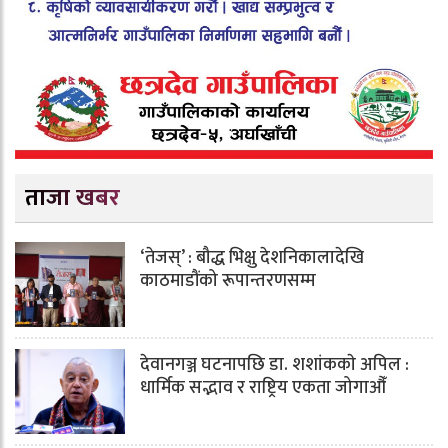
ताजा खबर
‘तेजस्’ : बौद्ध भिक्षु देशनिकालादेखि
काठमाडौंको रूपान्तरणसम्म
देवानगञ्ज घटनापछि डा. शशांककाे अपिल :
धार्मिक सद्भाव र राष्ट्रिय एकता जोगाऔँ