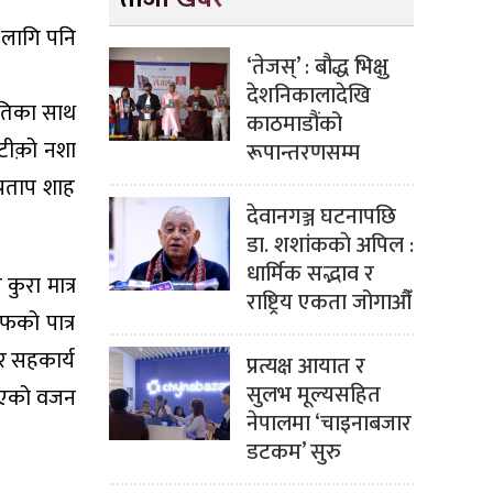
ा लागि पनि
‘तेजस्’ : बौद्ध भिक्षु
देशनिकालादेखि
थितिका साथ
काठमाडौंको
ंटीक़ो नशा
रूपान्तरणसम्म
प्रताप शाह
देवानगञ्ज घटनापछि
डा. शशांककाे अपिल :
धार्मिक सद्भाव र
कुरा मात्र
राष्ट्रिय एकता जोगाऔँ
फको पात्र
 र सहकार्य
प्रत्यक्ष आयात र
सुलभ मूल्यसहित
बनाएको वजन
नेपालमा ‘चाइनाबजार
डटकम’ सुरु