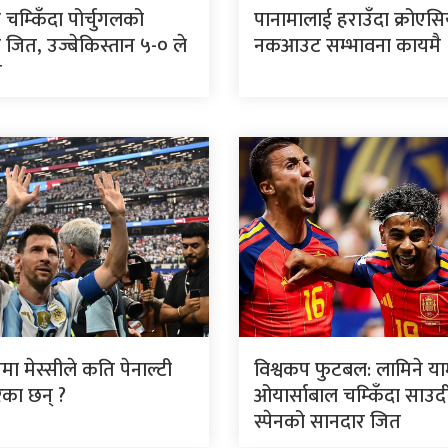
ो चम्किँदा पोर्चुगलको
पानामालाई हराउँदा क्रोएस
 जित, उज्बेकिस्तान ५-० ले
नकआउट सम्भावना कायमै
त
मा मेस्सीले कति पेनाल्टी
विश्वकप फुटबल: लामिने य
ेका छन् ?
ओयार्साबाल चम्किँदा साउद
स्पेनको सानदार जित