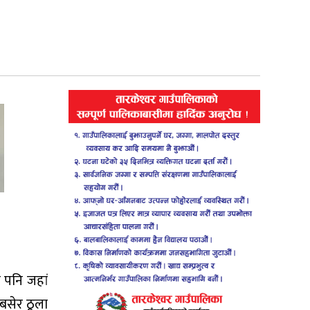
ा पनि जहां
 बसेर ठूला