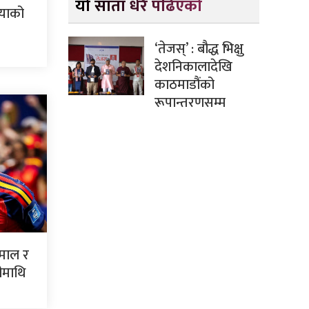
यो साता धेरै पढिएको
ियाको
‘तेजस्’ : बौद्ध भिक्षु
देशनिकालादेखि
काठमाडौंको
रूपान्तरणसम्म
ामाल र
ीमाथि