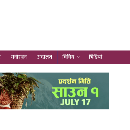
द
मनोरञ्जन
अदालत
विविध
भिडियो