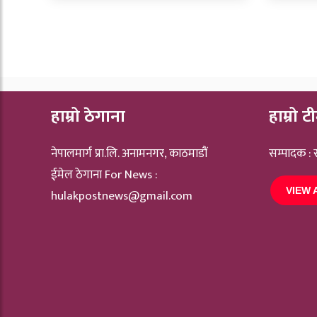
हाम्रो ठेगाना
हाम्रो ट
नेपालमार्ग प्रा.लि. अनामनगर, काठमाडौं
सम्पादक :
ईमेल ठेगाना For News :
VIEW 
hulakpostnews@gmail.com