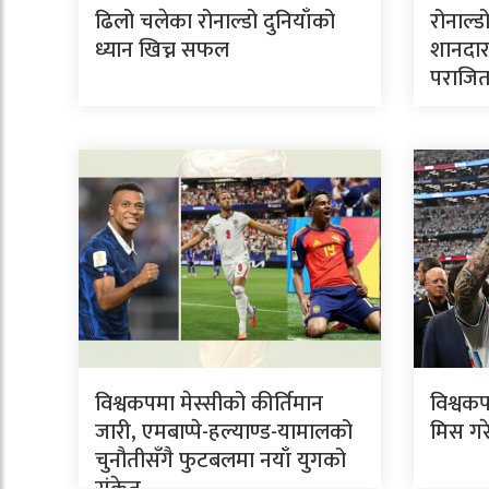
ढिलो चलेका रोनाल्डो दुनियाँको
रोनाल्ड
ध्यान खिच्न सफल
शानदार
पराजि
विश्वकपमा मेस्सीको कीर्तिमान
विश्वकप
जारी, एमबाप्पे-हल्याण्ड-यामालको
मिस गर
चुनौतीसँगै फुटबलमा नयाँ युगको
संकेत