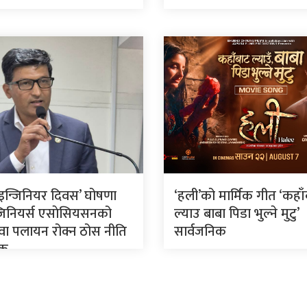
रिय इन्जिनियर दिवस’ घोषणा
‘हली’को मार्मिक गीत ‘कहा
न्जिनियर्स एसाेसियसनको
ल्याउ बाबा पिडा भुल्ने मुटु’
ुवा पलायन रोक्न ठोस नीति
सार्वजनिक
यक