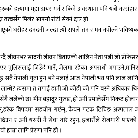
रूको हत्यामा मुद्दा दायर गर्न सकिने अवस्थामा पनि यत्रो नरसंहा
्न तत्वसँग मिलेर आफ्नो रोटी सेक्ने दाउ हो
राष्ट्रको धरोहर दनदनी जल्दा त्यो रापले तन र मन नपोल्ने भविष्य
भन्दै जीवनभर सादगी जीवन बिताएकी शालिन नेता पत्नी जो प्रोफेसर
ाएर पुलिसलाई जिउँदै मार्ने, जेलमा रहेका अपराधी भगाउने,मान
ूह सबै नेपाली युवा हुन् भने मलाई आज नेपाली भन्न पनि लाज लाग
रेर लान्थे? त्यसमा त तपाईं हामी जो कोही को पनि बस्ने अधिकार थ
पनि सँगै जलेको छ। मीन बहादुर गुरुङ, हो उनी एमालेसँग निकट होला
 छन्,हरेक विपदमा सहयोग गर्छन्, कैयन पटक टिचिङ अस्पताल ज
दिउन र उनी यसरी नै सेवा गरि रहुन्, हजारौंले रोजगारी पाएको
हाम्रा लागि प्रेरणा पनि हो ।