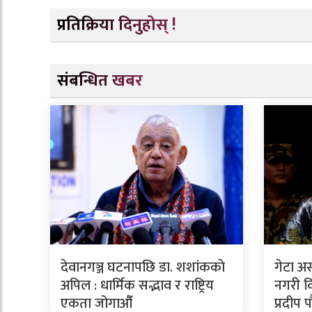
प्रतिक्रिया दिनुहोस् !
संबन्धित खबर
देवानगञ्ज घटनापछि डा. शशांककाे
गेटा अ
अपिल : धार्मिक सद्भाव र राष्ट्रिय
नगरी वि
एकता जोगाऔँ
प्रदीप 