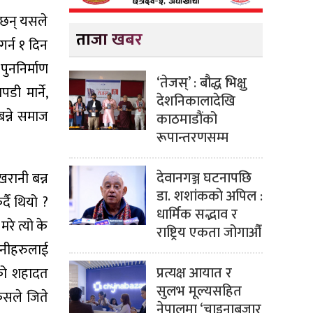
 छन् यसले
ताजा खबर
गर्न १ दिन
पुननिर्माण
‘तेजस्’ : बौद्ध भिक्षु
 मार्ने,
देशनिकालादेखि
न्ने समाज
काठमाडौंको
रूपान्तरणसम्म
देवानगञ्ज घटनापछि
खरानी बन्न
डा. शशांककाे अपिल :
दै थियो ?
धार्मिक सद्भाव र
रे त्यो के
राष्ट्रिय एकता जोगाऔँ
उनीहरुलाई
प्रत्यक्ष आयात र
ुको शहादत
सुलभ मूल्यसहित
 कसले जिते
नेपालमा ‘चाइनाबजार