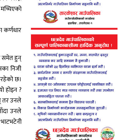
र मच्चिएको
का कर्णधार
 समेत हुन्
िसका निजी
िरहेको छ।
ियो होइन ?
न् तर उनले
ाँदा उनले
 भाटभटेनी