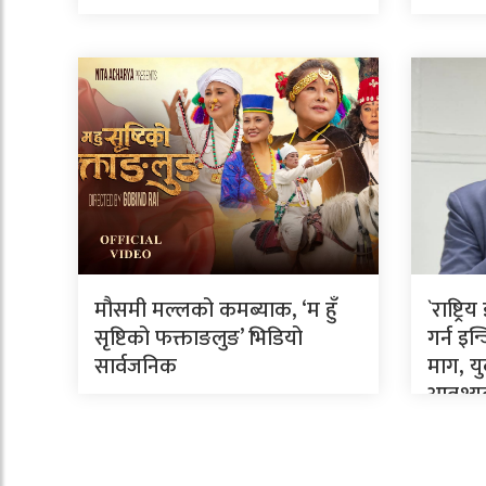
मौसमी मल्लको कमब्याक, ‘म हुँ
`राष्ट्
सृष्टिको फक्ताङलुङ’ भिडियो
गर्न इ
सार्वजनिक
माग, य
आवश्