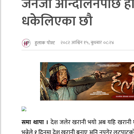
जेनजी आन्दोलनपछि हाम
धकेलिएका छौ
२०८२ आश्विन १५, बुधबार ०८:२४
हुलाक पोस्ट
समा थापा ।
देश जलेर खरानी भयो अब यहि खरानी घस
भन्नेले १ दिनमा देश खरानी बनाए अनि नपुगेर लुटपाटको 