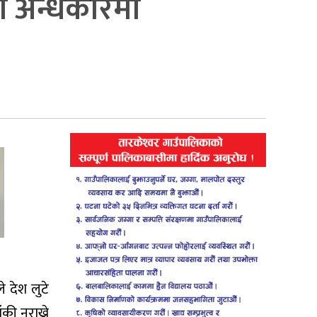
लो अन्धकारमा
 देश लुटे
की नराख्ने