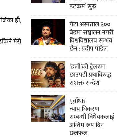
डटकम’ सुरु
खोजेका हौ,
गेटा अस्पताल ३००
बेडमा सञ्चालन नगरी
विश्वविद्यालय सम्भव
किने मेरो
छैन : प्रदीप पौडेल
‘हली’को ट्रेलरमा
छाउपडी प्रथाविरुद्ध
सशक्त सन्देश
पूर्वाधार
न्यायाधिकरण
सम्बन्धी विधेयकलाई
अन्तिम रूप दिन
छलफल