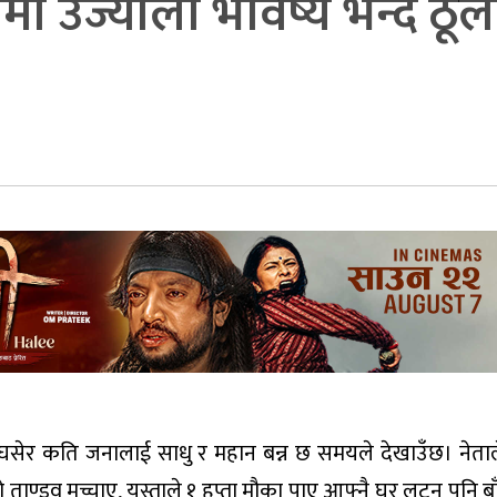
ी उज्यालो भविष्य भन्दै ठू
ेर कति जनालाई साधु र महान बन्न छ समयले देखाउँछ। नेताले
ताण्डव मच्चाए, यस्ताले १ हप्ता मौका पाए आफ्नै घर लुट्न पनि बाँ