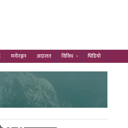
द
मनोरञ्जन
अदालत
विविध
भिडियो