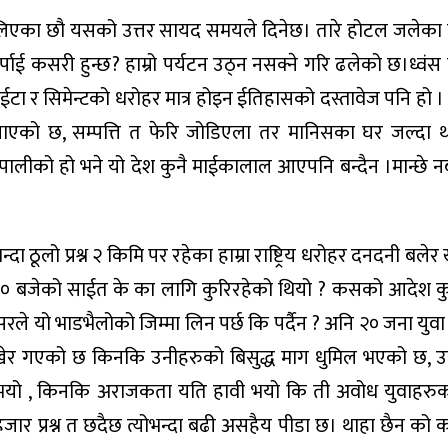
धकेलिएका छौ यसको उत्तर सायद समयले दिनेछ। तारे होटल जलेका
भर्पाई कसरी हुन्छ? हाम्रो पर्यटन उठ्न नसक्ने गरि ढलेको छ।ध्वंस 
ो ईटा र सिमेन्टको धरोहर मात्र होइन ईतिहासको दस्तावेज पनि हो । 
ो छ, सम्पत्ति त फेरि जोडिएला तर मानिसका घर जल्दा थपडी
ेपालीको हो भने यो देश कुनै माईकालाल आएपनि बन्दैन ।मान्छे नब
 ठूलो प्रश्न २ किमि पर रहेका हाम्रा राष्ट्रिय धरोहर दनदनी बलेर 
१० बजेको साईत के का लागि कुरिरहेको थियो ? कसको आदेश कुर्
रले यो भाडभैलोको जिम्मा लिन पर्छ कि पर्दैन ? अनि २० जना युवा म
 खेर गएको छ किनकि उनीहरुको बिसुद्ध माग धुमिल भएको छ, 
भर्ट भयो , किनकि अराजकता यति हावी भयो कि ती अवोध युवाहर
मा हजार प्रश्न त छदैछ त्योभन्दा बढी असहैय पीडा छ। थाहा छैन को