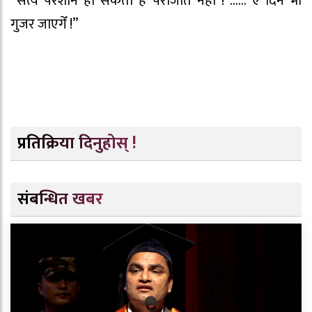
“सत्य परेशान हो सकता है पराजीत नही !”……”ए दिन भी
गुजर जाएगेँ !”
प्रतिक्रिया दिनुहोस् !
संबन्धित खबर