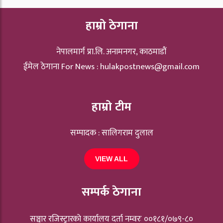
हाम्रो ठेगाना
नेपालमार्ग प्रा.लि. अनामनगर, काठमाडौं
ईमेल ठेगाना For News :
hulakpostnews@gmail.com
हाम्रो टीम
सम्पादक : सालिगराम दुलाल
VIEW ALL
सम्पर्क ठेगाना
सञ्चार रजिस्ट्रारकाे कार्यालय दर्ता नम्वरः ००१८१/०७९-८०