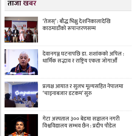
ताजा खबर
‘तेजस्’ : बौद्ध भिक्षु देशनिकालादेखि
काठमाडौंको रूपान्तरणसम्म
देवानगञ्ज घटनापछि डा. शशांककाे अपिल :
धार्मिक सद्भाव र राष्ट्रिय एकता जोगाऔँ
प्रत्यक्ष आयात र सुलभ मूल्यसहित नेपालमा
‘चाइनाबजार डटकम’ सुरु
गेटा अस्पताल ३०० बेडमा सञ्चालन नगरी
विश्वविद्यालय सम्भव छैन : प्रदीप पौडेल