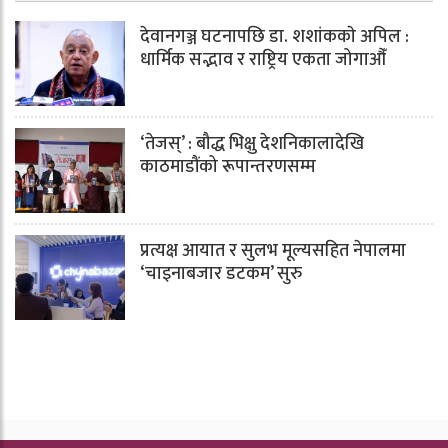
देवानगञ्ज घटनापछि डा. शशांककाे अपिल :
धार्मिक सद्भाव र राष्ट्रिय एकता जोगाऔँ
‘तेजस्’ : बौद्ध भिक्षु देशनिकालादेखि
काठमाडौंको रूपान्तरणसम्म
प्रत्यक्ष आयात र सुलभ मूल्यसहित नेपालमा
‘चाइनाबजार डटकम’ सुरु