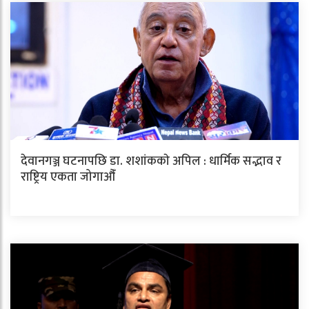
देवानगञ्ज घटनापछि डा. शशांककाे अपिल : धार्मिक सद्भाव र
राष्ट्रिय एकता जोगाऔँ