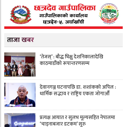
ताजा खबर
‘तेजस्’ : बौद्ध भिक्षु देशनिकालादेखि
काठमाडौंको रूपान्तरणसम्म
देवानगञ्ज घटनापछि डा. शशांककाे अपिल :
धार्मिक सद्भाव र राष्ट्रिय एकता जोगाऔँ
प्रत्यक्ष आयात र सुलभ मूल्यसहित नेपालमा
‘चाइनाबजार डटकम’ सुरु