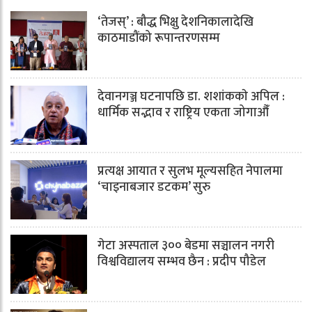
‘तेजस्’ : बौद्ध भिक्षु देशनिकालादेखि
काठमाडौंको रूपान्तरणसम्म
देवानगञ्ज घटनापछि डा. शशांककाे अपिल :
धार्मिक सद्भाव र राष्ट्रिय एकता जोगाऔँ
प्रत्यक्ष आयात र सुलभ मूल्यसहित नेपालमा
‘चाइनाबजार डटकम’ सुरु
गेटा अस्पताल ३०० बेडमा सञ्चालन नगरी
विश्वविद्यालय सम्भव छैन : प्रदीप पौडेल