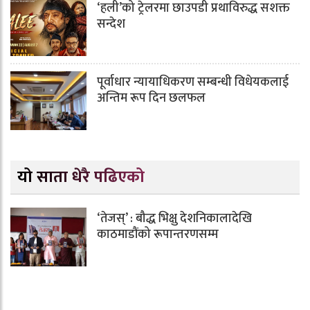
‘हली’को ट्रेलरमा छाउपडी प्रथाविरुद्ध सशक्त
सन्देश
पूर्वाधार न्यायाधिकरण सम्बन्धी विधेयकलाई
अन्तिम रूप दिन छलफल
यो साता धेरै पढिएको
‘तेजस्’ : बौद्ध भिक्षु देशनिकालादेखि
काठमाडौंको रूपान्तरणसम्म