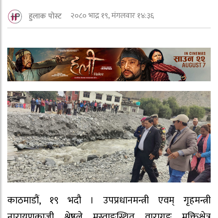
२०८० भाद्र १९, मंगलवार १४:३६
हुलाक पोस्ट
काठमाडौं, १९ भदौ । उपप्रधानमन्त्री एवम् गृहमन्त्री
नारायणकाजी श्रेष्ठले मुस्ताङस्थित वारागुङ मुक्तिक्षेत्र