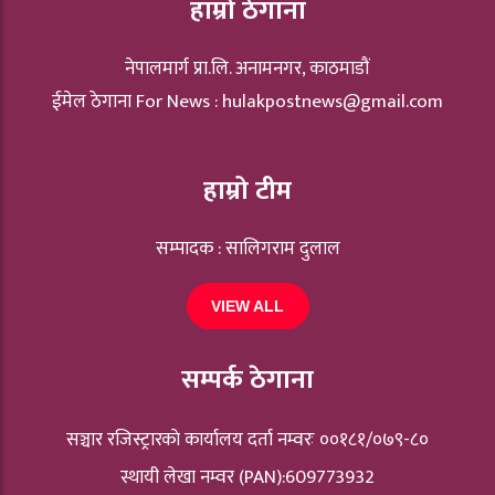
हाम्रो ठेगाना
नेपालमार्ग प्रा.लि. अनामनगर, काठमाडौं
ईमेल ठेगाना For News :
hulakpostnews@gmail.com
हाम्रो टीम
सम्पादक : सालिगराम दुलाल
VIEW ALL
सम्पर्क ठेगाना
सञ्चार रजिस्ट्रारकाे कार्यालय दर्ता नम्वरः ००१८१/०७९-८०
स्थायी लेखा नम्वर (PAN):609773932