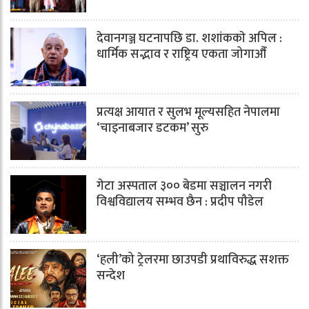
देवानगञ्ज घटनापछि डा. शशांककाे अपिल :
धार्मिक सद्भाव र राष्ट्रिय एकता जोगाऔँ
प्रत्यक्ष आयात र सुलभ मूल्यसहित नेपालमा
‘चाइनाबजार डटकम’ सुरु
गेटा अस्पताल ३०० बेडमा सञ्चालन नगरी
विश्वविद्यालय सम्भव छैन : प्रदीप पौडेल
‘हली’को ट्रेलरमा छाउपडी प्रथाविरुद्ध सशक्त
सन्देश