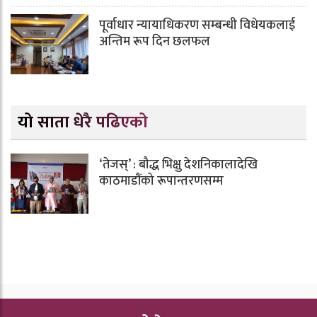
पूर्वाधार न्यायाधिकरण सम्बन्धी विधेयकलाई
अन्तिम रूप दिन छलफल
यो साता धेरै पढिएको
‘तेजस्’ : बौद्ध भिक्षु देशनिकालादेखि
काठमाडौंको रूपान्तरणसम्म