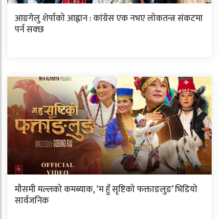
आङगेलु शेर्पाको आह्वान : कांग्रेस एक नभए लोकतन्त्र संकटमा
पर्न सक्छ
मौसमी मल्लको कमब्याक, ‘म हुँ सृष्टिको फक्ताङलुङ’ भिडियो
सार्वजनिक