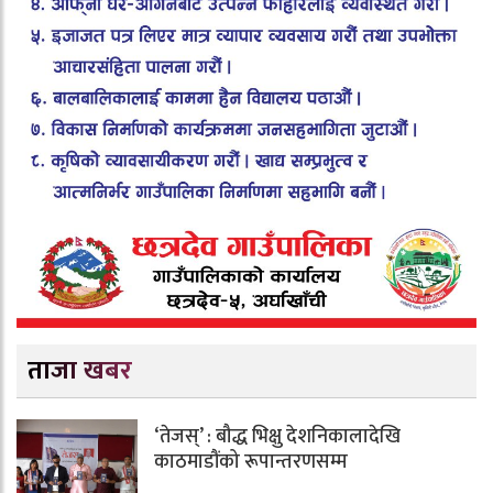
ताजा खबर
‘तेजस्’ : बौद्ध भिक्षु देशनिकालादेखि
काठमाडौंको रूपान्तरणसम्म