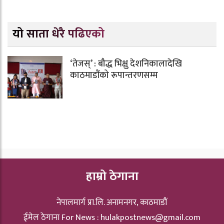
यो साता धेरै पढिएको
‘तेजस्’ : बौद्ध भिक्षु देशनिकालादेखि
काठमाडौंको रूपान्तरणसम्म
हाम्रो ठेगाना
नेपालमार्ग प्रा.लि. अनामनगर, काठमाडौं
ईमेल ठेगाना For News :
hulakpostnews@gmail.com