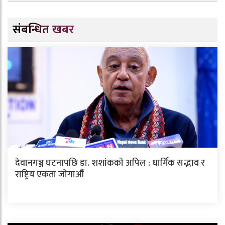
संबन्धित खबर
देवानगञ्ज घटनापछि डा. शशांककाे अपिल : धार्मिक सद्भाव र
राष्ट्रिय एकता जोगाऔँ