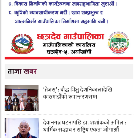
ताजा खबर
‘तेजस्’ : बौद्ध भिक्षु देशनिकालादेखि
काठमाडौंको रूपान्तरणसम्म
देवानगञ्ज घटनापछि डा. शशांककाे अपिल :
धार्मिक सद्भाव र राष्ट्रिय एकता जोगाऔँ