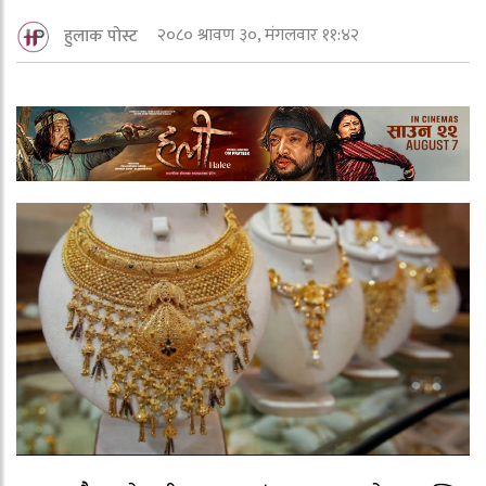
२०८० श्रावण ३०, मंगलवार ११:४२
हुलाक पोस्ट