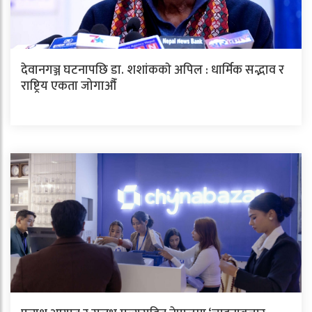
देवानगञ्ज घटनापछि डा. शशांककाे अपिल : धार्मिक सद्भाव र
राष्ट्रिय एकता जोगाऔँ