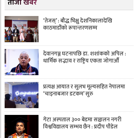
ताजा खबर
‘तेजस्’ : बौद्ध भिक्षु देशनिकालादेखि
काठमाडौंको रूपान्तरणसम्म
देवानगञ्ज घटनापछि डा. शशांककाे अपिल :
धार्मिक सद्भाव र राष्ट्रिय एकता जोगाऔँ
प्रत्यक्ष आयात र सुलभ मूल्यसहित नेपालमा
‘चाइनाबजार डटकम’ सुरु
गेटा अस्पताल ३०० बेडमा सञ्चालन नगरी
विश्वविद्यालय सम्भव छैन : प्रदीप पौडेल