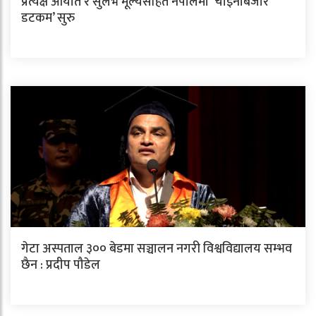
प्रत्यक्ष आयात र सुलभ मूल्यसहित नेपालमा ‘चाइनाबजार
डटकम’ सुरु
गेटा अस्पताल ३०० बेडमा सञ्चालन नगरी विश्वविद्यालय सम्भव
छैन : प्रदीप पौडेल