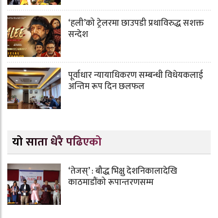
‘हली’को ट्रेलरमा छाउपडी प्रथाविरुद्ध सशक्त
सन्देश
पूर्वाधार न्यायाधिकरण सम्बन्धी विधेयकलाई
अन्तिम रूप दिन छलफल
यो साता धेरै पढिएको
‘तेजस्’ : बौद्ध भिक्षु देशनिकालादेखि
काठमाडौंको रूपान्तरणसम्म