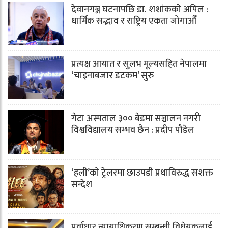
देवानगञ्ज घटनापछि डा. शशांककाे अपिल :
धार्मिक सद्भाव र राष्ट्रिय एकता जोगाऔँ
प्रत्यक्ष आयात र सुलभ मूल्यसहित नेपालमा
‘चाइनाबजार डटकम’ सुरु
गेटा अस्पताल ३०० बेडमा सञ्चालन नगरी
विश्वविद्यालय सम्भव छैन : प्रदीप पौडेल
‘हली’को ट्रेलरमा छाउपडी प्रथाविरुद्ध सशक्त
सन्देश
पूर्वाधार न्यायाधिकरण सम्बन्धी विधेयकलाई