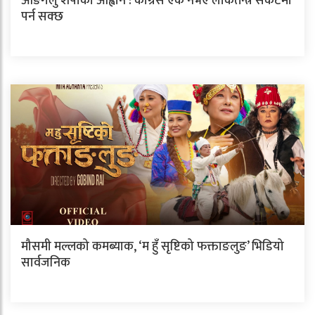
आङगेलु शेर्पाको आह्वान : कांग्रेस एक नभए लोकतन्त्र संकटमा
पर्न सक्छ
मौसमी मल्लको कमब्याक, ‘म हुँ सृष्टिको फक्ताङलुङ’ भिडियो
सार्वजनिक