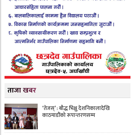
ताजा खबर
‘तेजस्’ : बौद्ध भिक्षु देशनिकालादेखि
काठमाडौंको रूपान्तरणसम्म