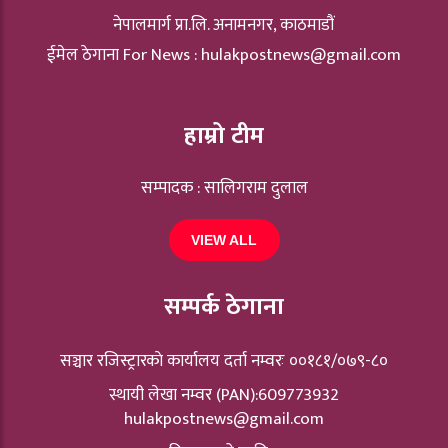
नेपालमार्ग प्रा.लि. अनामनगर, काठमाडौं
ईमेल ठेगाना For News :
hulakpostnews@gmail.com
हाम्रो टीम
सम्पादक : सालिगराम दुलाल
VIEW ALL
सम्पर्क ठेगाना
सञ्चार रजिस्ट्रारकाे कार्यालय दर्ता नम्वरः ००१८१/०७९-८०
स्थायी लेखा नम्वर (PAN):609773932
hulakpostnews@gmail.com