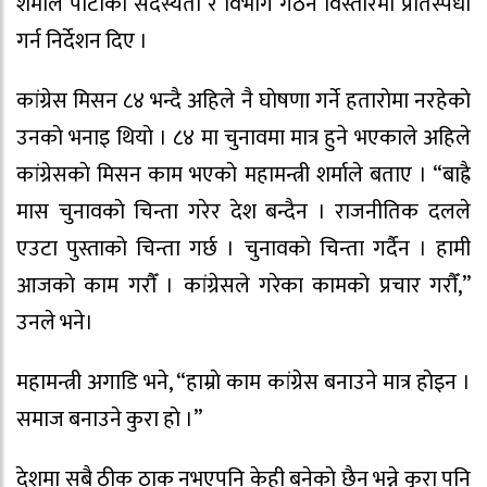
शर्माले पार्टीकाे सदस्यता र विभाग गठन विस्तारमा प्रतिस्पर्धा
गर्न निर्देशन दिए ।
कांग्रेस मिसन ८४ भन्द‌ै अहिले नै घाेषणा गर्ने हताराेमा नरहेकाे
उनकाे भनाइ थियाे । ८४ मा चुनावमा मात्र हुने भएकाले अहिले
कांग्रेसकाे मिसन काम भएकाे महामन्त्री शर्माले बताए । “बाह्रै
मास चुनावकाे चिन्ता गरेर देश बन्दैन । राजनीतिक दलले
एउटा पुस्ताकाे चिन्ता गर्छ । चुनावकाे चिन्ता गर्दैन । हामी
आजकाे काम गराैँ । कांग्रेसले गरेका कामकाे प्रचार गराैँ,”
उनले भने।
महामन्त्री अगाडि भने, “हाम्राे काम कांग्रेस बनाउने मात्र हाेइन ।
समाज बनाउने कुरा हाे ।”
देशमा सबै ठीक ठाक नभएपनि केही बनेकाे छैन भन्ने कुरा पनि