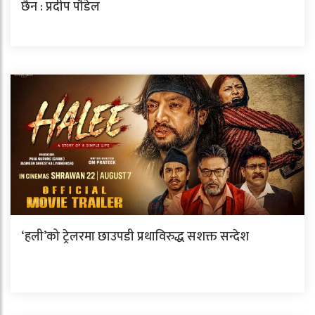
छैन : प्रदीप पौडेल
‘हली’को ट्रेलरमा छाउपडी प्रथाविरुद्ध सशक्त सन्देश