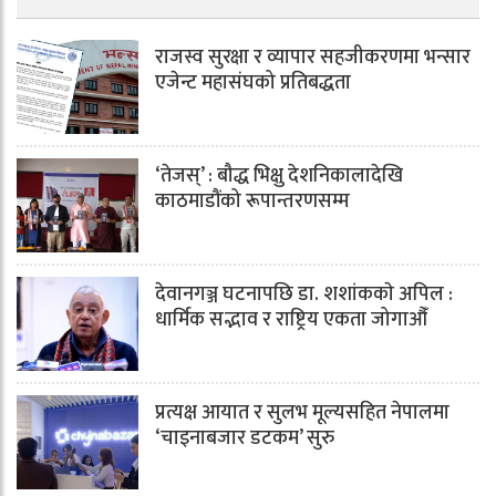
राजस्व सुरक्षा र व्यापार सहजीकरणमा भन्सार
एजेन्ट महासंघको प्रतिबद्धता
‘तेजस्’ : बौद्ध भिक्षु देशनिकालादेखि
काठमाडौंको रूपान्तरणसम्म
देवानगञ्ज घटनापछि डा. शशांककाे अपिल :
धार्मिक सद्भाव र राष्ट्रिय एकता जोगाऔँ
प्रत्यक्ष आयात र सुलभ मूल्यसहित नेपालमा
‘चाइनाबजार डटकम’ सुरु