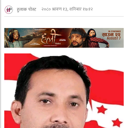
२०८० श्रावण १३, शनिबार १७:१२
हुलाक पोस्ट