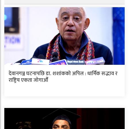
देवानगञ्ज घटनापछि डा. शशांककाे अपिल : धार्मिक सद्भाव र
राष्ट्रिय एकता जोगाऔँ