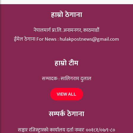
हाम्रो ठेगाना
नेपालमार्ग प्रा.लि. अनामनगर, काठमाडौं
ईमेल ठेगाना For News :
hulakpostnews@gmail.com
हाम्रो टीम
सम्पादक : सालिगराम दुलाल
VIEW ALL
सम्पर्क ठेगाना
सञ्चार रजिस्ट्रारकाे कार्यालय दर्ता नम्वरः ००१८१/०७९-८०