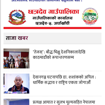
ताजा खबर
‘तेजस्’ : बौद्ध भिक्षु देशनिकालादेखि
काठमाडौंको रूपान्तरणसम्म
देवानगञ्ज घटनापछि डा. शशांककाे अपिल :
धार्मिक सद्भाव र राष्ट्रिय एकता जोगाऔँ
प्रत्यक्ष आयात र सुलभ मूल्यसहित नेपालमा