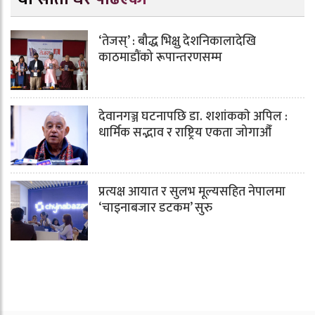
‘तेजस्’ : बौद्ध भिक्षु देशनिकालादेखि
काठमाडौंको रूपान्तरणसम्म
देवानगञ्ज घटनापछि डा. शशांककाे अपिल :
धार्मिक सद्भाव र राष्ट्रिय एकता जोगाऔँ
प्रत्यक्ष आयात र सुलभ मूल्यसहित नेपालमा
‘चाइनाबजार डटकम’ सुरु