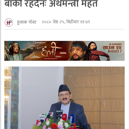
बाँकी रहदैनः अर्थमन्त्री महत
२०८० जेष्ठ २५, बिहीबार ११:४९
हुलाक पोस्ट