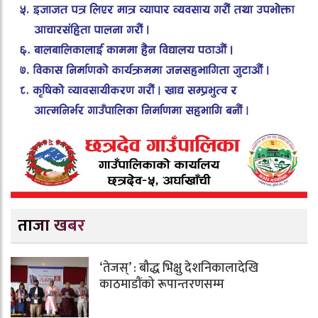
ताजा खबर
‘तेजस्’ : बौद्ध भिक्षु देशनिकालादेखि
काठमाडौंको रूपान्तरणसम्म