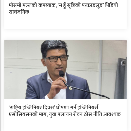
मौसमी मल्लको कमब्याक, ‘म हुँ सृष्टिको फक्ताङलुङ’ भिडियो
सार्वजनिक
`राष्ट्रिय इन्जिनियर दिवस’ घोषणा गर्न इन्जिनियर्स
एसाेसियसनको माग, युवा पलायन रोक्न ठोस नीति आवश्यक