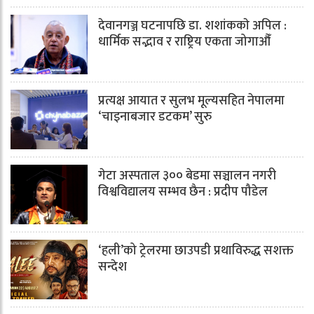
देवानगञ्ज घटनापछि डा. शशांककाे अपिल :
धार्मिक सद्भाव र राष्ट्रिय एकता जोगाऔँ
प्रत्यक्ष आयात र सुलभ मूल्यसहित नेपालमा
‘चाइनाबजार डटकम’ सुरु
गेटा अस्पताल ३०० बेडमा सञ्चालन नगरी
विश्वविद्यालय सम्भव छैन : प्रदीप पौडेल
‘हली’को ट्रेलरमा छाउपडी प्रथाविरुद्ध सशक्त
सन्देश