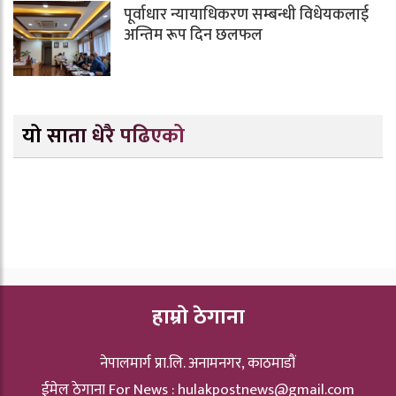
पूर्वाधार न्यायाधिकरण सम्बन्धी विधेयकलाई
अन्तिम रूप दिन छलफल
यो साता धेरै पढिएको
हाम्रो ठेगाना
नेपालमार्ग प्रा.लि. अनामनगर, काठमाडौं
ईमेल ठेगाना For News :
hulakpostnews@gmail.com