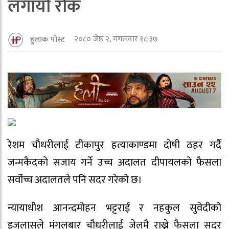
लगायाे राेक
२०८० जेष्ठ २, मंगलवार १८:३७
हुलाक पोस्ट
रेशम चौधरीलाई टीकापुर हत्याकाण्डमा दोषी ठहर गर्दै
जन्मकैदको सजाय गर्ने उच्च अदालत दीपायलको फैसला
सर्वोच्च अदालतले पनि सदर गरेको छ।
न्यायाधीश आनन्दमोहन भट्टराई र नहकुल सुवेदीको
इजलासले मंगलबार चौधरीलाई जेलमै राख्ने फैसला सदर