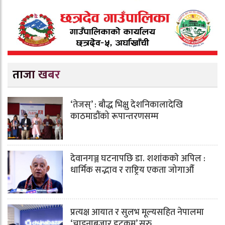
ताजा खबर
‘तेजस्’ : बौद्ध भिक्षु देशनिकालादेखि
काठमाडौंको रूपान्तरणसम्म
देवानगञ्ज घटनापछि डा. शशांककाे अपिल :
धार्मिक सद्भाव र राष्ट्रिय एकता जोगाऔँ
प्रत्यक्ष आयात र सुलभ मूल्यसहित नेपालमा
‘चाइनाबजार डटकम’ सुरु