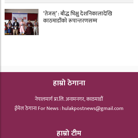
‘तेजस्’ : बौद्ध भिक्षु देशनिकालादेखि
काठमाडौंको रूपान्तरणसम्म
हाम्रो ठेगाना
नेपालमार्ग प्रा.लि. अनामनगर, काठमाडौं
ईमेल ठेगाना For News :
hulakpostnews@gmail.com
हाम्रो टीम