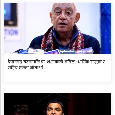
देवानगञ्ज घटनापछि डा. शशांककाे अपिल : धार्मिक सद्भाव र
राष्ट्रिय एकता जोगाऔँ