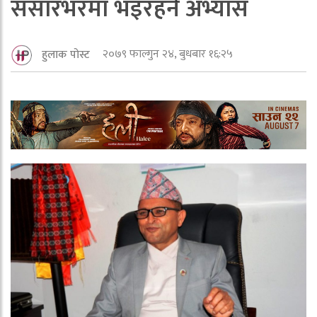
संसारभरमा भइरहने अभ्यास
२०७९ फाल्गुन २४, बुधबार १६:२५
हुलाक पोस्ट