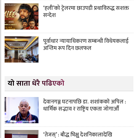
‘हली’को ट्रेलरमा छाउपडी प्रथाविरुद्ध सशक्त
सन्देश
पूर्वाधार न्यायाधिकरण सम्बन्धी विधेयकलाई
अन्तिम रूप दिन छलफल
यो साता धेरै पढिएको
देवानगञ्ज घटनापछि डा. शशांककाे अपिल :
धार्मिक सद्भाव र राष्ट्रिय एकता जोगाऔँ
‘तेजस्’ : बौद्ध भिक्षु देशनिकालादेखि