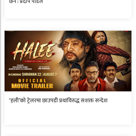
छैन : प्रदीप पौडेल
‘हली’को ट्रेलरमा छाउपडी प्रथाविरुद्ध सशक्त सन्देश