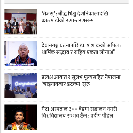
‘तेजस्’ : बौद्ध भिक्षु देशनिकालादेखि
काठमाडौंको रूपान्तरणसम्म
देवानगञ्ज घटनापछि डा. शशांककाे अपिल :
धार्मिक सद्भाव र राष्ट्रिय एकता जोगाऔँ
प्रत्यक्ष आयात र सुलभ मूल्यसहित नेपालमा
‘चाइनाबजार डटकम’ सुरु
गेटा अस्पताल ३०० बेडमा सञ्चालन नगरी
विश्वविद्यालय सम्भव छैन : प्रदीप पौडेल