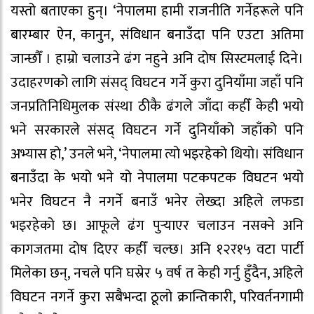
यस्तो बताएका हुन्। ‘नेपालमा हामी राजनीति गर्नेहरूले पनि
बारम्बार ऐन, कानुन, संविधान बनाउँदा पनि एउटा अतिमा
जान्छौँ । हाम्रो चलाउने ढंग नहुने अनि दोष सिस्टमलाई दिने।
उदाहरणको लागि संसद्‍ विघटन गर्ने कुरा दुनियाँमा जहाँ पनि
जनप्रतिनिधिमुलक संस्था ठीकै ढंगले जाँदा कहीँ केही भयो
भने सरकारले संसद्‍ विघटन गर्ने दुनियाँको जहाँको पनि
अभ्यास हो,’ उनले भने, ‘नेपालमा त्यो भइरहेको थियो। संविधान
बनाउँदा के भयो भने यो नेपालमा पटकपटक विघटन भयो
भनेर विघटन नै नगर्ने बनाउँ भनेर लेख्दा अहिले लफडा
भइरहेको छ। आफूले ढंग पुर्‍याएर चलाउन नसक्ने अनि
कागजतमा दोष दिएर कहीँ चल्छ। अनि १२र१५ वटा पार्टी
मिलेका छन्, नचले पनि घस्रेर ५ वर्ष त केही गर्नु हुँदैन, अहिले
विघटन नगर्ने कुरा सबैभन्दा ठूलो क्रान्तिकारी, परिवर्तनगामी