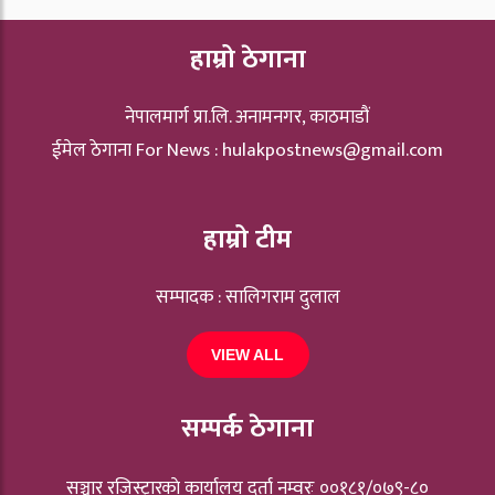
हाम्रो ठेगाना
नेपालमार्ग प्रा.लि. अनामनगर, काठमाडौं
ईमेल ठेगाना For News :
hulakpostnews@gmail.com
हाम्रो टीम
सम्पादक : सालिगराम दुलाल
VIEW ALL
सम्पर्क ठेगाना
सञ्चार रजिस्ट्रारकाे कार्यालय दर्ता नम्वरः ००१८१/०७९-८०