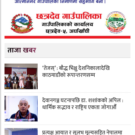
ताजा खबर
‘तेजस्’ : बौद्ध भिक्षु देशनिकालादेखि
काठमाडौंको रूपान्तरणसम्म
देवानगञ्ज घटनापछि डा. शशांककाे अपिल :
धार्मिक सद्भाव र राष्ट्रिय एकता जोगाऔँ
प्रत्यक्ष आयात र सुलभ मूल्यसहित नेपालमा