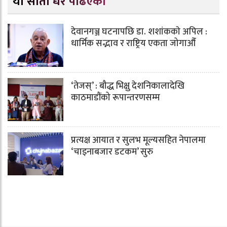
यो साता धेरै पढिएको
देवानगञ्ज घटनापछि डा. शशांककाे अपिल :
धार्मिक सद्भाव र राष्ट्रिय एकता जोगाऔँ
‘तेजस्’ : बौद्ध भिक्षु देशनिकालादेखि
काठमाडौंको रूपान्तरणसम्म
प्रत्यक्ष आयात र सुलभ मूल्यसहित नेपालमा
‘चाइनाबजार डटकम’ सुरु