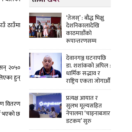
‘तेजस्’ : बौद्ध भिक्षु
उँ ठाउँमा
देशनिकालादेखि
काठमाडौंको
रूपान्तरणसम्म
देवानगञ्ज घटनापछि
डा. शशांककाे अपिल :
 सन् २०५०
धार्मिक सद्भाव र
लिएका हुन्
राष्ट्रिय एकता जोगाऔँ
प्रत्यक्ष आयात र
िकरण वितरण
सुलभ मूल्यसहित
नेपालमा ‘चाइनाबजार
र्च भएको छ
डटकम’ सुरु