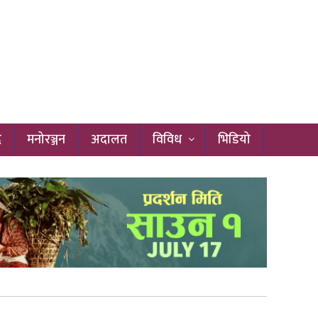
द
मनोरञ्जन
अदालत
विविध
भिडियो