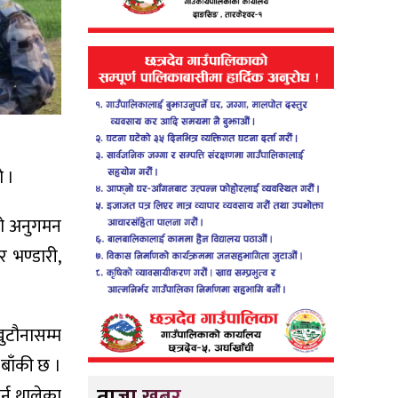
ो ।
रको अनुगमन
 भण्डारी,
ुटौनासम्म
 बाँकी छ ।
ताजा खबर
्न थालेका