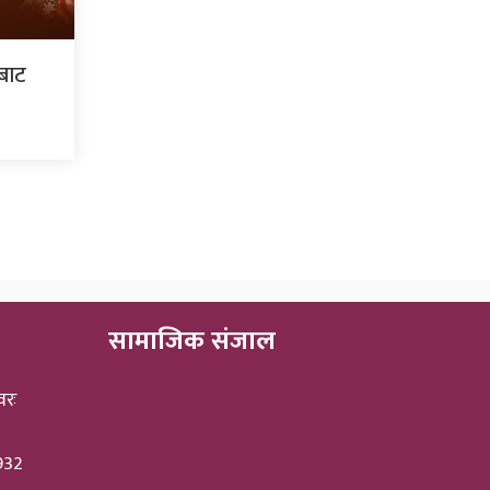
ँबाट
सामाजिक संजाल
वरः
3932