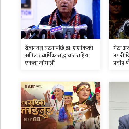
देवानगञ्ज घटनापछि डा. शशांककाे
गेटा अ
अपिल : धार्मिक सद्भाव र राष्ट्रिय
नगरी वि
एकता जोगाऔँ
प्रदीप 