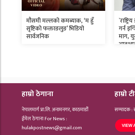
मौसमी मल्लको कमब्याक, ‘म हुँ
`राष्ट्
सृष्टिको फक्ताङलुङ’ भिडियो
गर्न इ
सार्वजनिक
माग, य
आवश्
हाम्रो ठेगाना
हाम्रो ट
नेपालमार्ग प्रा.लि. अनामनगर, काठमाडौं
सम्पादक :
ईमेल ठेगाना For News :
VIEW 
hulakpostnews@gmail.com