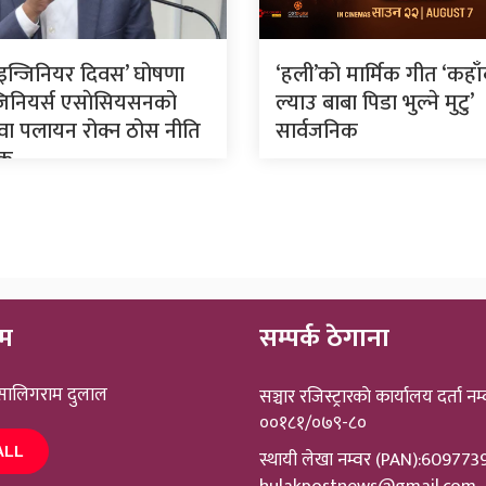
रिय इन्जिनियर दिवस’ घोषणा
‘हली’को मार्मिक गीत ‘कहा
न्जिनियर्स एसाेसियसनको
ल्याउ बाबा पिडा भुल्ने मुटु’
ुवा पलायन रोक्न ठोस नीति
सार्वजनिक
यक
ीम
सम्पर्क ठेगाना
 सालिगराम दुलाल
सञ्चार रजिस्ट्रारकाे कार्यालय दर्ता नम्
००१८१/०७९-८०
ALL
स्थायी लेखा नम्वर (PAN):60977