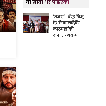
यो साता धेरै पढिएको
‘तेजस्’ : बौद्ध भिक्षु
देशनिकालादेखि
काठमाडौंको
रूपान्तरणसम्म