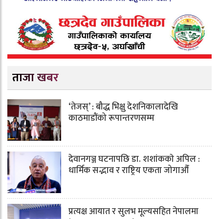
ताजा खबर
‘तेजस्’ : बौद्ध भिक्षु देशनिकालादेखि
काठमाडौंको रूपान्तरणसम्म
देवानगञ्ज घटनापछि डा. शशांककाे अपिल :
धार्मिक सद्भाव र राष्ट्रिय एकता जोगाऔँ
प्रत्यक्ष आयात र सुलभ मूल्यसहित नेपालमा