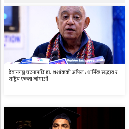
देवानगञ्ज घटनापछि डा. शशांककाे अपिल : धार्मिक सद्भाव र
राष्ट्रिय एकता जोगाऔँ