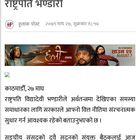
राष्ट्रपति भण्डारी
२०७९ माघ २७, शुक्रबार १८:५४
हुलाक पोस्ट
काठमाडौँ, २७ माघ
राष्ट्रपति विद्यादेवी भण्डारीले अर्थतन्त्रमा देखिएका समस्या
समाधानका लागि सरकारले आफ्नो वित्त नीतिमा संरचनात्मक
सुधार गर्न आवश्यक रहेको बताउनुभएको छ ।
सङ्घीय संसद्को दुवै सदनको संयुक्त बैठकलाई आज