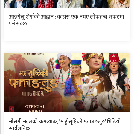
आङगेलु शेर्पाको आह्वान : कांग्रेस एक नभए लोकतन्त्र संकटमा
पर्न सक्छ
मौसमी मल्लको कमब्याक, ‘म हुँ सृष्टिको फक्ताङलुङ’ भिडियो
सार्वजनिक