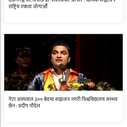
देवानगञ्ज घटनापछि डा. शशांककाे अपिल : धार्मिक सद्भाव र
राष्ट्रिय एकता जोगाऔँ
गेटा अस्पताल ३०० बेडमा सञ्चालन नगरी विश्वविद्यालय सम्भव
छैन : प्रदीप पौडेल