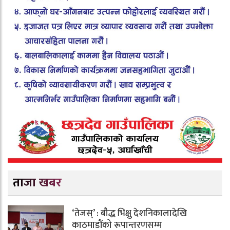
ताजा खबर
‘तेजस्’ : बौद्ध भिक्षु देशनिकालादेखि
काठमाडौंको रूपान्तरणसम्म