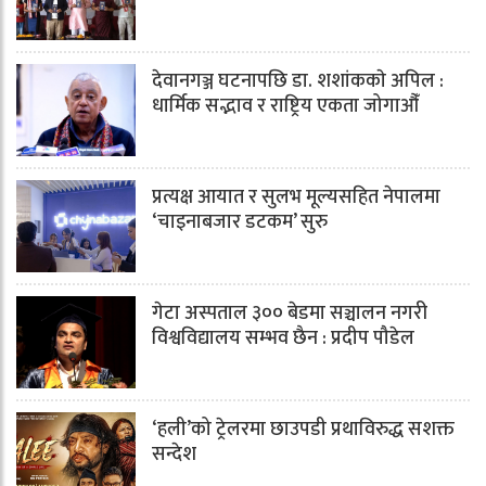
देवानगञ्ज घटनापछि डा. शशांककाे अपिल :
धार्मिक सद्भाव र राष्ट्रिय एकता जोगाऔँ
प्रत्यक्ष आयात र सुलभ मूल्यसहित नेपालमा
‘चाइनाबजार डटकम’ सुरु
गेटा अस्पताल ३०० बेडमा सञ्चालन नगरी
विश्वविद्यालय सम्भव छैन : प्रदीप पौडेल
‘हली’को ट्रेलरमा छाउपडी प्रथाविरुद्ध सशक्त
सन्देश